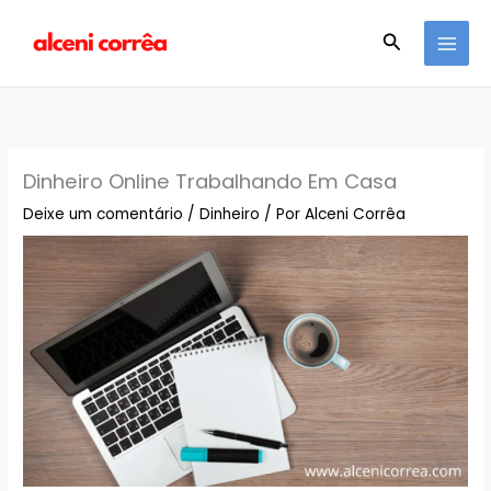
Ir
MAI
Pesquisar
para
MEN
o
conteúdo
Dinheiro Online Trabalhando Em Casa
Deixe um comentário
/
Dinheiro
/ Por
Alceni Corrêa