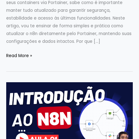
seus containers via Portainer, sabe como é importante
manter tudo atualizado para garantir segurança,
estabilidade e acesso às últimas funcionalidades. Neste
artigo, vou te ensinar de forma simples e prática como
atualizar o n8n diretamente pelo Portainer, mantendo suas
configurações e dados intactos. Por que […]
Read More »
Explorando
o
n8n:
Transforme
Suas
Tarefas
com