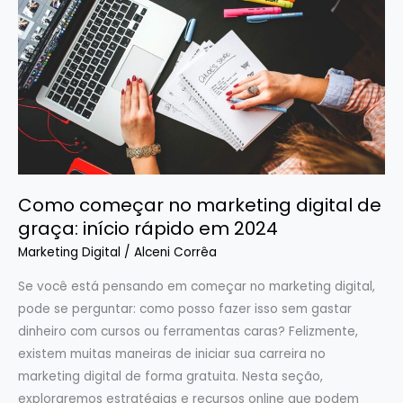
no
marketing
digital
de
graça:
início
rápido
em
Como começar no marketing digital de
2024
graça: início rápido em 2024
Marketing Digital
/
Alceni Corrêa
Se você está pensando em começar no marketing digital,
pode se perguntar: como posso fazer isso sem gastar
dinheiro com cursos ou ferramentas caras? Felizmente,
existem muitas maneiras de iniciar sua carreira no
marketing digital de forma gratuita. Nesta seção,
exploraremos estratégias e recursos online que podem