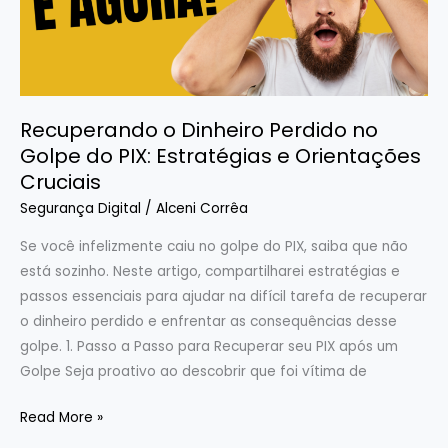
Golpe
do
PIX:
Estratégias
e
Recuperando o Dinheiro Perdido no
Orientações
Golpe do PIX: Estratégias e Orientações
Cruciais
Cruciais
Segurança Digital
/
Alceni Corrêa
Se você infelizmente caiu no golpe do PIX, saiba que não
está sozinho. Neste artigo, compartilharei estratégias e
passos essenciais para ajudar na difícil tarefa de recuperar
o dinheiro perdido e enfrentar as consequências desse
golpe. 1. Passo a Passo para Recuperar seu PIX após um
Golpe Seja proativo ao descobrir que foi vítima de
Read More »