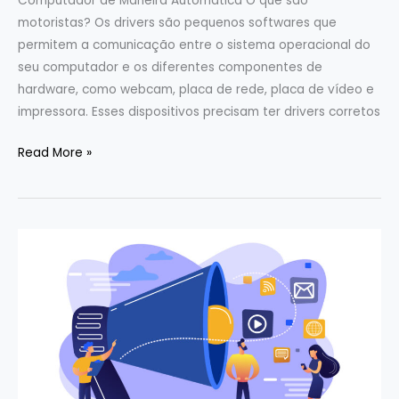
Computador de Maneira Automática O que são
motoristas? Os drivers são pequenos softwares que
permitem a comunicação entre o sistema operacional do
seu computador e os diferentes componentes de
hardware, como webcam, placa de rede, placa de vídeo e
impressora. Esses dispositivos precisam ter drivers corretos
Read More »
Tráfego
pago
para
afiliados
em
2024:
vale
a