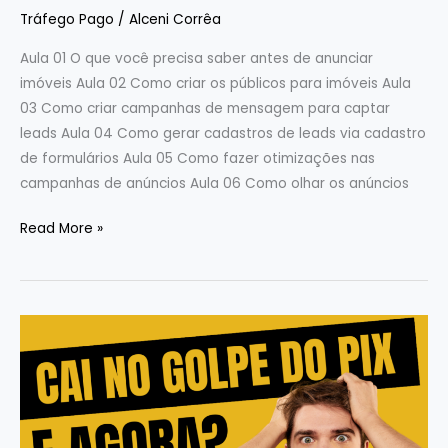
Tráfego Pago
/
Alceni Corrêa
Aula 01 O que você precisa saber antes de anunciar
imóveis Aula 02 Como criar os públicos para imóveis Aula
03 Como criar campanhas de mensagem para captar
leads Aula 04 Como gerar cadastros de leads via cadastro
de formulários Aula 05 Como fazer otimizações nas
campanhas de anúncios Aula 06 Como olhar os anúncios
Read More »
Recuperando
o
Dinheiro
Perdido
no