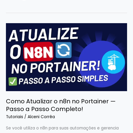
Como
Atualizar
o
n8n
no
Portainer
—
Passo
a
Passo
Como Atualizar o n8n no Portainer —
Completo!
Passo a Passo Completo!
Tutoriais
/
Alceni Corrêa
Se você utiliza o n8n para suas automações e gerencia