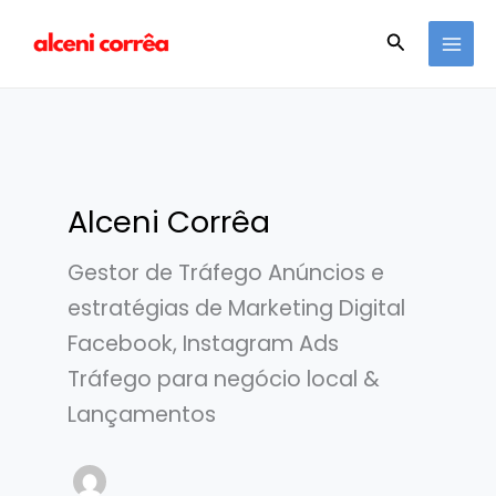
Ir
MAI
Pesquisar
para
MEN
o
conteúdo
Alceni Corrêa
Gestor de Tráfego Anúncios e
estratégias de Marketing Digital
Facebook, Instagram Ads⁣
Tráfego para negócio local &
Lançamentos