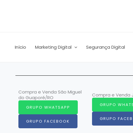
Ir
para
o
conteúdo
Início
Marketing Digital
Segurança Digital
Compra e Venda São Miguel
Compra e Venda J
do Guaporé/RO
GRUPO WHAT
GRUPO WHATSAPP
GRUPO FACE
GRUPO FACEBOOK