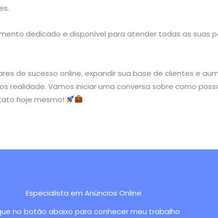
es.
mento dedicado e disponível para atender todas as suas p
es de sucesso online, expandir sua base de clientes e aum
ivos realidade. Vamos iniciar uma conversa sobre como poss
ontato hoje mesmo!
Especialista em Anúncios Online
que no botão abaixo para conhecer meu trabalho